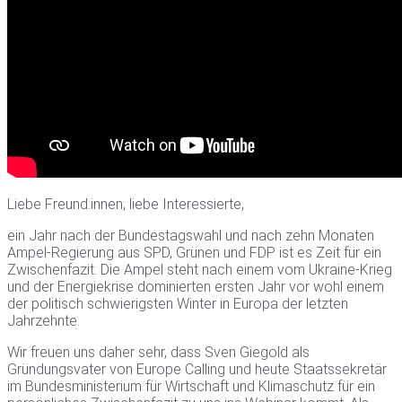
Liebe Freund:innen, liebe Interessierte,
ein Jahr nach der Bundestagswahl und nach zehn Monaten
Ampel-Regierung aus SPD, Grünen und FDP ist es Zeit für ein
Zwischenfazit. Die Ampel steht nach einem vom Ukraine-Krieg
und der Energiekrise dominierten ersten Jahr vor wohl einem
der politisch schwierigsten Winter in Europa der letzten
Jahrzehnte.
Wir freuen uns daher sehr, dass Sven Giegold als
Gründungsvater von Europe Calling und heute Staatssekretär
im Bundesministerium für Wirtschaft und Klimaschutz für ein