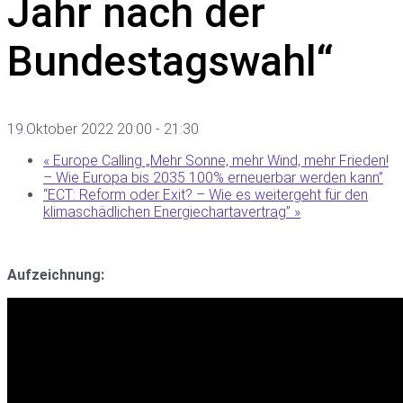
Jahr nach der
Bundestagswahl“
19.Oktober 2022 20:00
-
21:30
«
Europe Calling „Mehr Sonne, mehr Wind, mehr Frieden!
– Wie Europa bis 2035 100% erneuerbar werden kann”
“ECT: Reform oder Exit? – Wie es weitergeht für den
klimaschädlichen Energiechartavertrag”
»
Aufzeichnung: